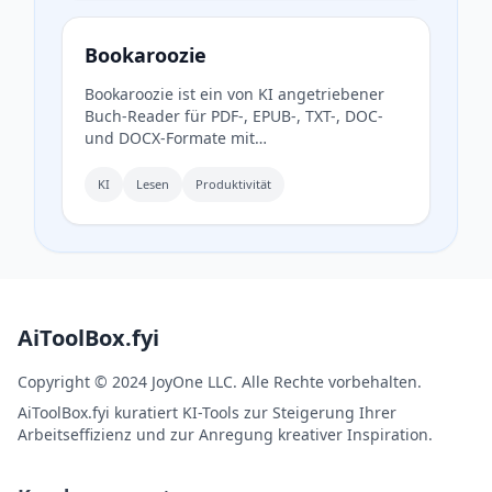
Bookaroozie
Bookaroozie ist ein von KI angetriebener
Buch-Reader für PDF-, EPUB-, TXT-, DOC-
und DOCX-Formate mit
Gesprächsfähigkeiten und
ablenkungsfreiem Lesen.
KI
Lesen
Produktivität
AiToolBox.fyi
Copyright © 2024 JoyOne LLC. Alle Rechte vorbehalten.
AiToolBox.fyi kuratiert KI-Tools zur Steigerung Ihrer
Arbeitseffizienz und zur Anregung kreativer Inspiration.