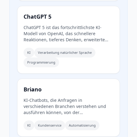
ChatGPT 5
ChatGPT 5 ist das fortschrittlichste KI-
Modell von OpenAI, das schnellere
Reaktionen, tieferes Denken, erweiterte
Kontextbehandlung und hervorragende
Programmierfertigkeiten bietet.
KI
Verarbeitung natürlicher Sprache
Programmierung
Briano
KI-Chatbots, die Anfragen in
verschiedenen Branchen verstehen und
ausführen können, von der
Terminbuchung bis zur Erstellung von
Berichten und der Optimierung von
KI
Kundenservice
Automatisierung
Einkaufserlebnissen.