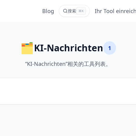
Blog
Ihr Tool einreic
搜索
⌘K
🗂️
KI-Nachrichten
1
“KI-Nachrichten”相关的工具列表。