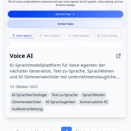
Voice AI
KI-Sprachmodellplattform für Voice-Agenten der
nächsten Generation, Text-zu-Sprache, Sprachklonen
und KI-Stimmenwechsler mit unternehmenstauglichen
Lösungen und Echtzeit-
10. Oktober 2025
Sprachtransformationsfunktionen.
KI-Sprachtechnologie
Text-zu-Sprache
Sprachklonen
Stimmenwechsler
KI-Sprachagenten
Konversations-KI
Audioverarbeitung