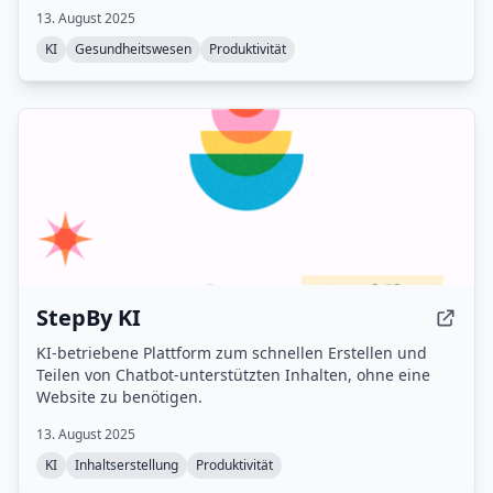
Zeit bei der Dokumentation zu sparen und die
13. August 2025
Abrechnungsgenauigkeit zu verbessern.
KI
Gesundheitswesen
Produktivität
StepBy KI
KI-betriebene Plattform zum schnellen Erstellen und
Teilen von Chatbot-unterstützten Inhalten, ohne eine
Website zu benötigen.
13. August 2025
KI
Inhaltserstellung
Produktivität