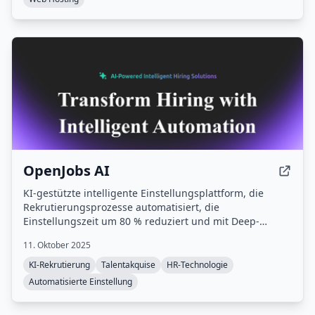
OpenJobs AI
KI-gestützte intelligente Einstellungsplattform, die
Rekrutierungsprozesse automatisiert, die
Einstellungszeit um 80 % reduziert und mit Deep-
Learning-Algorithmen eine präzise
11. Oktober 2025
Kandidatenabstimmung bietet.
KI-Rekrutierung
Talentakquise
HR-Technologie
Automatisierte Einstellung