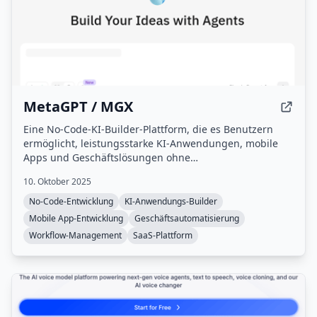
MetaGPT / MGX
Eine No-Code-KI-Builder-Plattform, die es Benutzern
ermöglicht, leistungsstarke KI-Anwendungen, mobile
Apps und Geschäftslösungen ohne
Programmierkenntnisse über eine intuitive Drag-and-
10. Oktober 2025
Drop-Oberfläche zu erstellen.
No-Code-Entwicklung
KI-Anwendungs-Builder
Mobile App-Entwicklung
Geschäftsautomatisierung
Workflow-Management
SaaS-Plattform