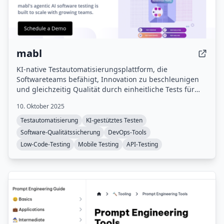
mabl
KI-native Testautomatisierungsplattform, die
Softwareteams befähigt, Innovation zu beschleunigen
und gleichzeitig Qualität durch einheitliche Tests für
Web, Mobile, API, Barrierefreiheit und Performance zu
10. Oktober 2025
gewährleisten.
Testautomatisierung
KI-gestütztes Testen
Software-Qualitätssicherung
DevOps-Tools
Low-Code-Testing
Mobile Testing
API-Testing