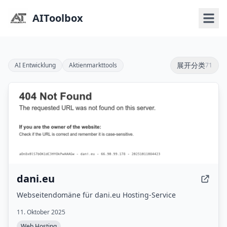
AIToolbox
展开分类
AI Entwicklung
Aktienmarkttools
71
dani.eu
Webseitendomäne für dani.eu Hosting-Service
11. Oktober 2025
Web Hosting