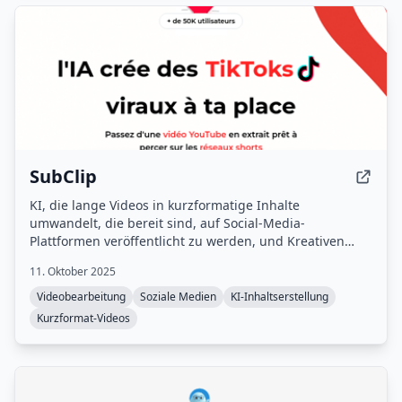
SubClip
KI, die lange Videos in kurzformatige Inhalte
umwandelt, die bereit sind, auf Social-Media-
Plattformen veröffentlicht zu werden, und Kreativen
dabei hilft, ihr Publikum zu monetarisieren, indem sie in
11. Oktober 2025
Sekundenschnelle fesselnde Shorts erstellt.
Videobearbeitung
Soziale Medien
KI-Inhaltserstellung
Kurzformat-Videos