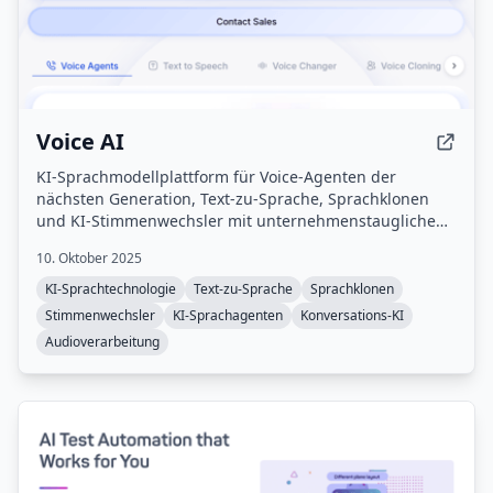
Voice AI
KI-Sprachmodellplattform für Voice-Agenten der
nächsten Generation, Text-zu-Sprache, Sprachklonen
und KI-Stimmenwechsler mit unternehmenstauglichen
Lösungen und Echtzeit-
10. Oktober 2025
Sprachtransformationsfunktionen.
KI-Sprachtechnologie
Text-zu-Sprache
Sprachklonen
Stimmenwechsler
KI-Sprachagenten
Konversations-KI
Audioverarbeitung